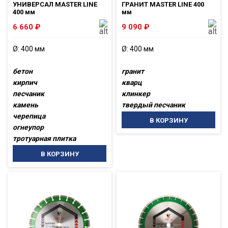
УНИВЕРСАЛ MASTER LINE
ГРАНИТ MASTER LINE 400
400 мм
мм
6 660
₽
9 090
₽
Ø: 400 мм
Ø: 400 мм
бетон
гранит
кирпич
кварц
песчаник
клинкер
камень
твердый песчаник
черепица
В КОРЗИНУ
огнеупор
тротуарная плитка
В КОРЗИНУ