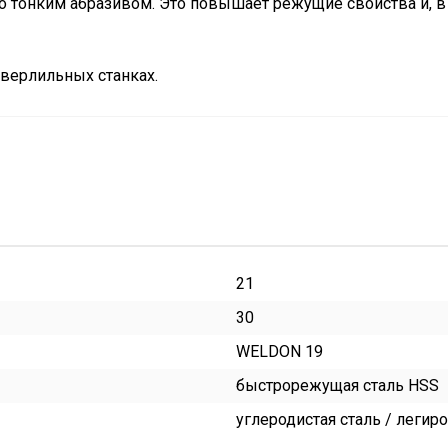
тонким абразивом. Это повышает режущие свойства и, в т
сверлильных станках.
21
30
WELDON 19
быстрорежущая сталь HSS
углеродистая сталь / леги