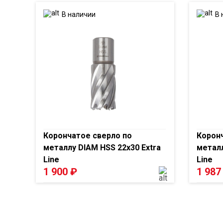
В наличии
В 
Корончатое сверло по
Коронч
металлу DIAM HSS 22x30 Extra
металл
Line
Line
1 900
₽
1 98