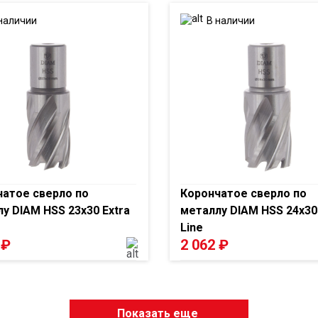
наличии
В наличии
атое сверло по
Корончатое сверло по
у DIAM HSS 23x30 Extra
металлу DIAM HSS 24x30 
Line
7
₽
2 062
₽
Показать еще