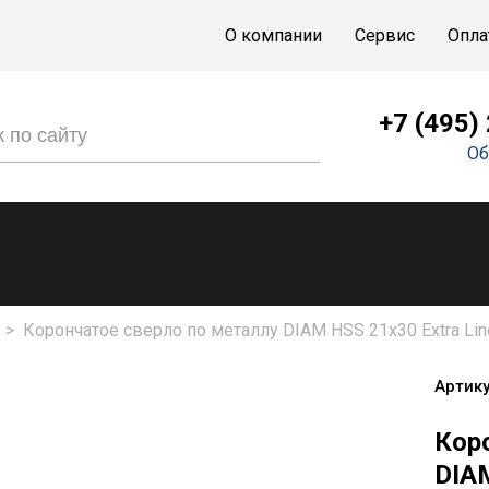
О компании
Сервис
Опла
+7 (495)
Об
>
Корончатое сверло по металлу DIAM HSS 21x30 Extra Lin
Артику
Кор
DIAM