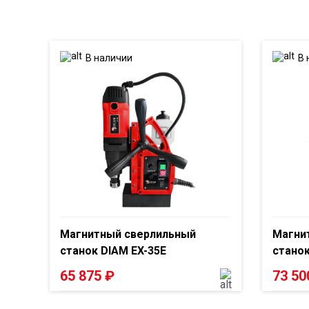
В наличии
В 
Магнитный сверлильный
Магни
станок DIAM EX-35E
станок
65 875
₽
73 5