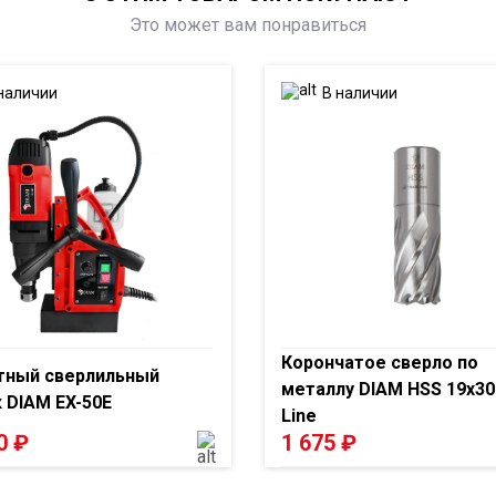
Это может вам понравиться
наличии
В наличии
Корончатое сверло по
тный сверлильный
металлу DIAM HSS 19x30 
 DIAM EX-50E
Line
00
₽
1 675
₽