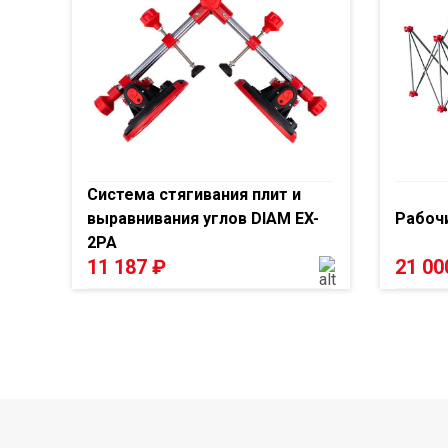
Система стягивания плит и
выравнивания углов DIAM EX-
Рабочи
2PA
11 187
₽
21 0