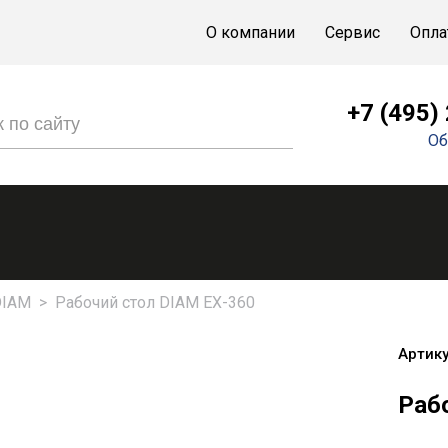
О компании
Сервис
Опла
+7 (495)
Об
DIAM
>
Рабочий стол DIAM EX-360
Артику
Раб