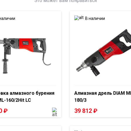
Это может вам понравиться
наличии
В наличии
вка алмазного бурения
Алмазная дрель DIAM M
L-160/2Hit LC
180/3
00
₽
39 812
₽