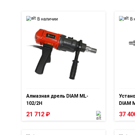
В наличии
В 
Алмазная дрель DIAM ML-
Устано
102/2H
DIAM M
21 712
₽
37 4