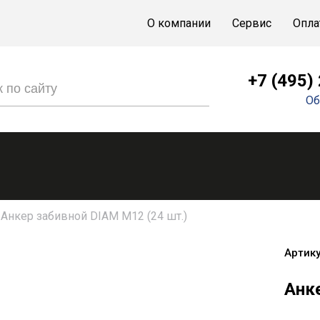
О компании
Сервис
Опла
+7 (495)
Об
Анкер забивной DIAM М12 (24 шт.)
Артику
Анке