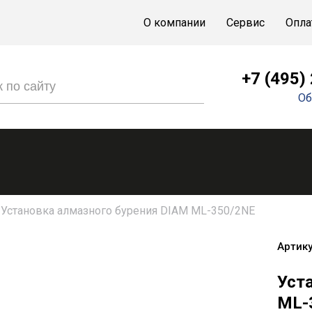
О компании
Сервис
Опла
+7 (495)
Об
Установка алмазного бурения DIAM ML-350/2NE
Артику
Уст
ML-