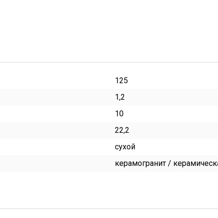
125
1,2
10
22,2
сухой
керамогранит / керамическ