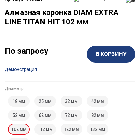
Алмазная коронка DIAM EXTRA
LINE TITAN HIT 102 мм
По запросу
В КОРЗИНУ
Демонстрация
Диаметр
18 мм
25 мм
32 мм
42 мм
52 мм
62 мм
72 мм
82 мм
102 мм
112 мм
122 мм
132 мм