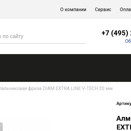
О компании
Сервис
Опла
+7 (495)
Об
пальчиковая фреза DIAM EXTRA LINE V-TECH 20 мм
Артику
Алм
EXT