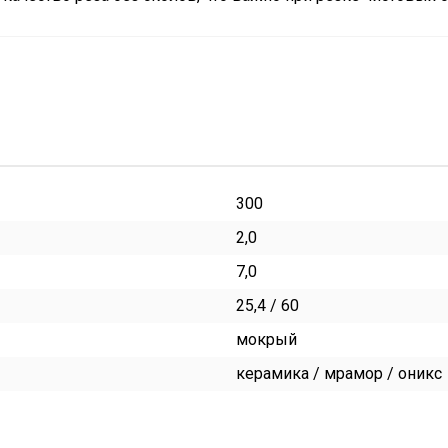
300
2,0
7,0
25,4 / 60
мокрый
керамика / мрамор / оникс