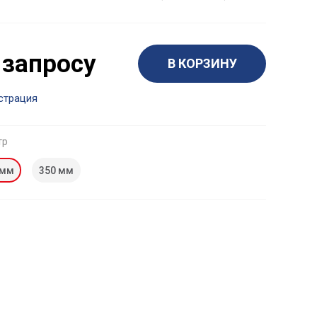
 запросу
В КОРЗИНУ
страция
тр
 мм
350 мм