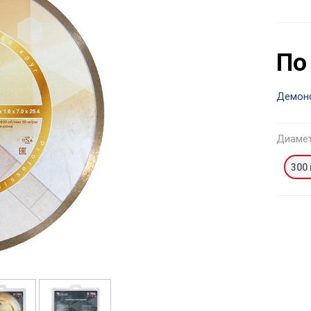
По
Демон
Диаме
300