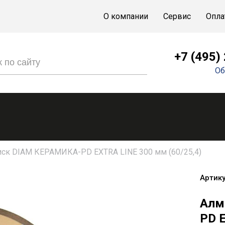
О компании
Сервис
Опла
+7 (495)
Об
ск DIAM КЕРАМИКА-PD EXTRA LINE 300 мм (60/25,4)
Артику
Алм
PD E