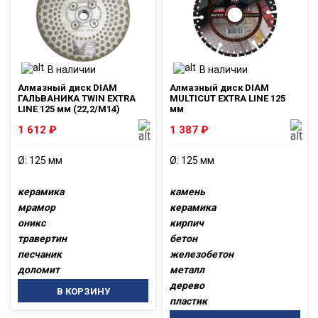
В наличии
В наличии
Алмазный диск DIAM
Алмазный диск DIAM
ГАЛЬВАНИКА TWIN EXTRA
MULTICUT EXTRA LINE 125
LINE 125 мм (22,2/M14)
мм
1 612
₽
1 387
₽
Ø: 125 мм
Ø: 125 мм
керамика
камень
мрамор
керамика
оникс
кирпич
травертин
бетон
песчаник
железобетон
доломит
металл
дерево
В КОРЗИНУ
пластик